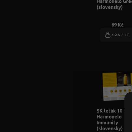
Harmonelo Gre
(slovensky)
69 Kč
KOUPIT
SK leták 10 ks:
Harmonelo
Immunity
(slovensky)