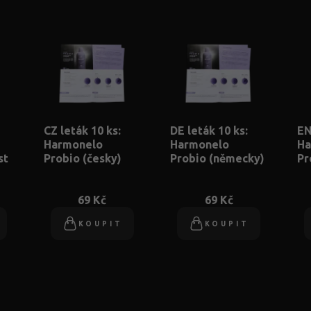
CZ leták 10 ks:
DE leták 10 ks:
EN
Harmonelo
Harmonelo
Ha
st
Probio (česky)
Probio (německy)
Pr
69 Kč
69 Kč
KOUPIT
KOUPIT