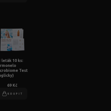
 leták 10 ks:
rmonelo
crobiome Test
nglicky)
69 Kč
KOUPIT