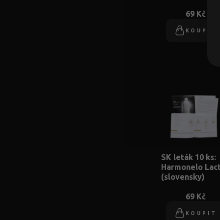
69 Kč
KOUPIT
SK leták 10 ks:
Harmonelo Lac
(slovensky)
69 Kč
KOUPIT