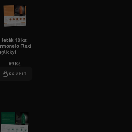
 leták 10 ks:
rmonelo Flexi
nglicky)
69 Kč
KOUPIT