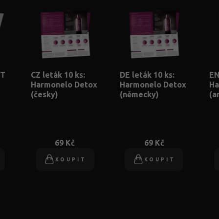
IT
CZ leták 10 ks:
DE leták 10 ks:
EN
Harmonelo Detox
Harmonelo Detox
Ha
(česky)
(německy)
(a
69 Kč
69 Kč
KOUPIT
KOUPIT