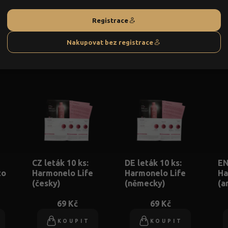
69 Kč
69 Kč
Registrace
KOUPIT
KOUPIT
Nakupovat bez registrace
CZ leták 10 ks:
DE leták 10 ks:
EN
to
Harmonelo Life
Harmonelo Life
Ha
(česky)
(německy)
(a
69 Kč
69 Kč
KOUPIT
KOUPIT