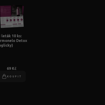
 leták 10 ks:
rmonelo Detox
nglicky)
69 Kč
KOUPIT