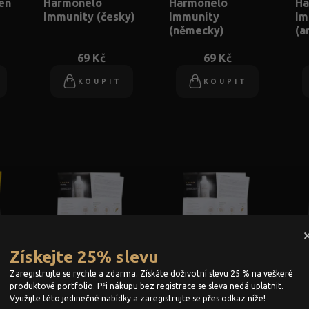
en
Harmonelo
Harmonelo
Ha
Immunity (česky)
Immunity
Im
(německy)
(a
69 Kč
69 Kč
KOUPIT
KOUPIT
Získejte 25% slevu
CZ leták 10 ks:
DE leták 10 ks:
EN
Harmonelo Lacto
Harmonelo Lacto
Ha
Zaregistrujte se rychle a zdarma. Získáte doživotní slevu 25 % na veškeré
(česky)
(německy)
(a
produktové portfolio. Při nákupu bez registrace se sleva nedá uplatnit.
Využijte této jedinečné nabídky a zaregistrujte se přes odkaz níže!