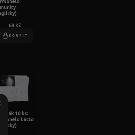
rmonelo
munity
nglicky)
69 Kč
KOUPIT
×
 leták 10 ks:
rmonelo Lacto
nglicky)