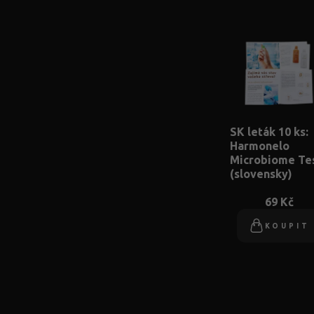
SK leták 10 ks:
Harmonelo
Microbiome Te
(slovensky)
69 Kč
KOUPIT