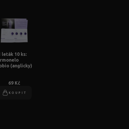
 leták 10 ks:
rmonelo
obio (anglicky)
69 Kč
KOUPIT