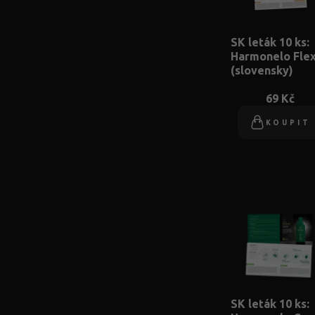
SK leták 10 ks:
Harmonelo Flex
(slovensky)
69 Kč
KOUPIT
SK leták 10 ks: