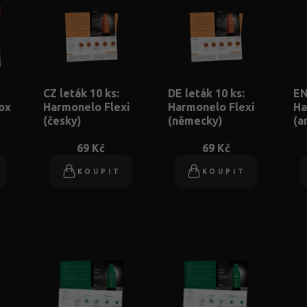
CZ leták 10 ks:
DE leták 10 ks:
EN
ox
Harmonelo Flexi
Harmonelo Flexi
Ha
(česky)
(německy)
(a
69 Kč
69 Kč
KOUPIT
KOUPIT