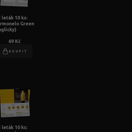
 leták 10 ks:
rmonelo Green
nglicky)
69 Kč
KOUPIT
 leták 10 ks: