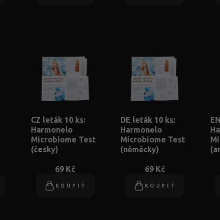
CZ leták 10 ks:
DE leták 10 ks:
EN
Harmonelo
Harmonelo
Ha
Microbiome Test
Microbiome Test
Mi
(česky)
(něměcky)
(a
69 Kč
69 Kč
KOUPIT
KOUPIT