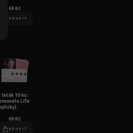
69 Kč
KOUPIT
 leták 10 ks:
rmonelo Life
nglicky)
69 Kč
KOUPIT