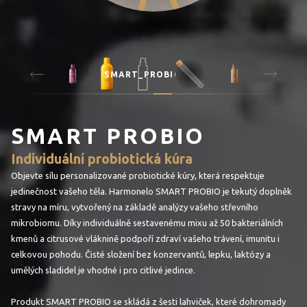
SMART_PROBIO
SMART PROBIO
Individuální probiotická kúra
Objevte sílu personalizované probiotické kúry, která respektuje
jedinečnost vašeho těla. Harmonelo SMART PROBIO je tekutý doplněk
stravy na míru, vytvořený na základě analýzy vašeho střevního
mikrobiomu. Díky individuálně sestavenému mixu až 50 bakteriálních
kmenů a citrusové vláknině podpoří zdraví vašeho trávení, imunitu i
celkovou pohodu. Čisté složení bez konzervantů, lepku, laktózy a
umělých sladidel je vhodné i pro citlivé jedince.
Produkt SMART PROBIO se skládá z šesti lahviček, které dohromady