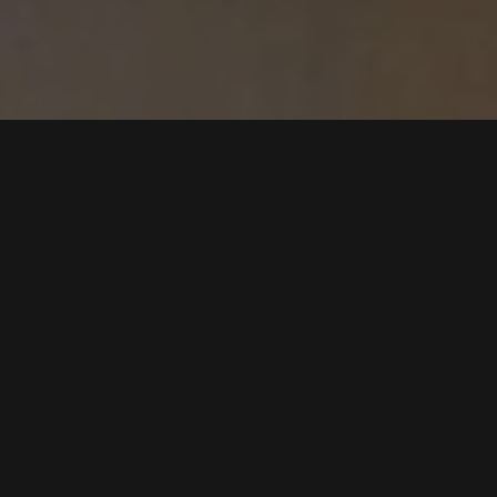
Tříměsíční kúra
VZOREK MIKROBIOMU
Ihned
Po zakoupení kúry vám obratem zašleme sadu pro odběr
vzorku mikrobiomu.
1